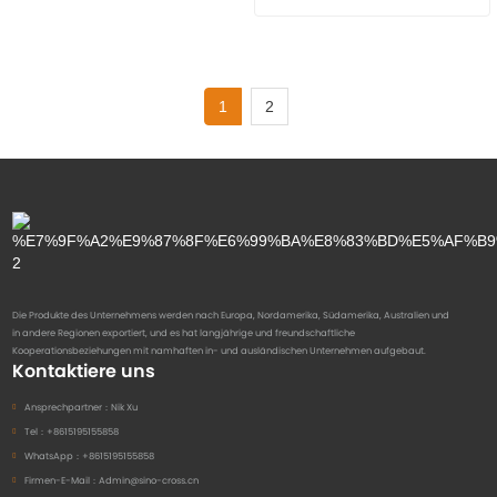
1
2
Die Produkte des Unternehmens werden nach Europa, Nordamerika, Südamerika, Australien und
in andere Regionen exportiert, und es hat langjährige und freundschaftliche
Kooperationsbeziehungen mit namhaften in- und ausländischen Unternehmen aufgebaut.
Kontaktiere uns
Ansprechpartner：
Nik Xu
Tel：
+8615195155858
WhatsApp：
+8615195155858
Firmen-E-Mail：
Admin@sino-cross.cn