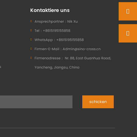
Kontaktiere uns
Ansprechpartner：
Nik Xu
Tel：
+8615195155858
WhatsApp：
+8615195155858
Firmen-E-Mail：
Admin@sino-cross.cn
Firmenadresse：
Nr. 88, East Guanhua Road,
s
Yancheng, Jiangsu, China
schicken