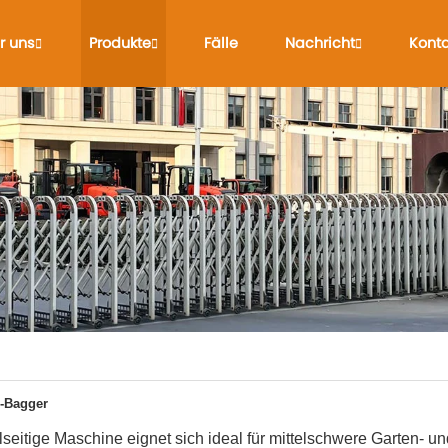
r uns
Produkte
Fälle
Nachricht
Konta
-Bagger
lseitige Maschine eignet sich ideal für mittelschwere Garten- u