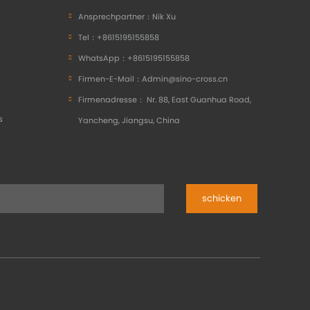
Ansprechpartner：
Nik Xu
Tel：
+8615195155858
WhatsApp：
+8615195155858
Firmen-E-Mail：
Admin@sino-cross.cn
Firmenadresse：
Nr. 88, East Guanhua Road,
s
Yancheng, Jiangsu, China
schicken