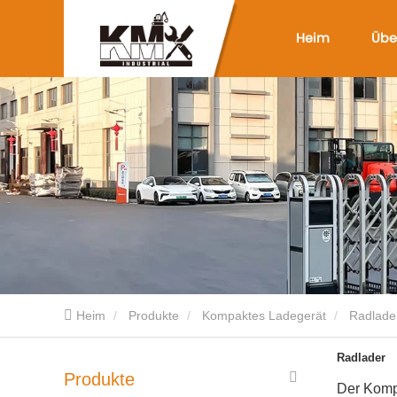
Heim
Übe
Heim
Produkte
Kompaktes Ladegerät
Radlade
Radlader
Produkte
Der Kompa