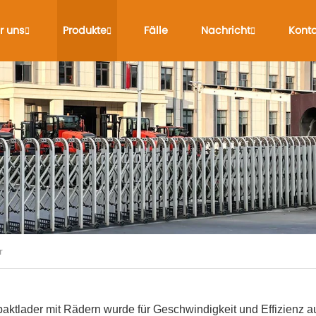
r uns
Produkte
Fälle
Nachricht
Konta
r
ktlader mit Rädern wurde für Geschwindigkeit und Effizienz au