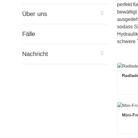
perfekt f
bewältigt
Über uns
ausgedehn
sodass Si
Fälle
Hydraulik
schwere T
Nachricht
Radlade
Radlade
Kontakt
Mini-Fr