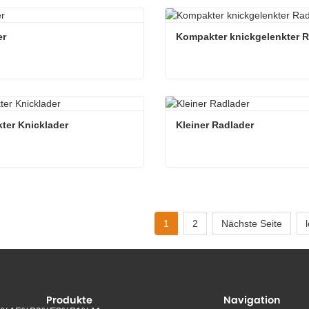
ontlader zu verkaufen
Baggerlader
ieren Sie mich jetzt
Kontaktieren Sie mich jetzt
er
Kompakter knickgelenkter R
er
ieren Sie mich jetzt
Kontaktieren Sie mich jetzt
ter Knicklader
Kleiner Radlader
er Knicklader
Kleiner Radlader
ieren Sie mich jetzt
Kontaktieren Sie mich jetzt
1
2
Nächste Seite
Produkte
Navigation