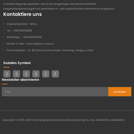
in andere Regionen exportiert, und es hat langjährige und freundschaftliche
Kooperationsbeziehungen mit namhaften in- und ausländischen Unternehmen aufgebaut.
Kontaktiere uns
Ansprechpartner：
Nik Xu
Tel：
+8615195155858
WhatsApp：
+8615195155858
Firmen-E-Mail：
Admin@sino-cross.cn
Firmenadresse：
Nr. 88, East Guanhua Road, Yancheng, Jiangsu, China
Soziales Symbol:
Newsletter abonnieren
schicken
Copyright © 2020-2025 Yancheng Kerise Machinery Manufacturing Co., Ltd. Alle Rechte vorbehalten.