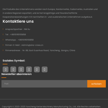
Die Produkte des Unternehmens werden nach Europa, Nordamerika, Südamerika, Australien und
in andere Regionen exportiert, und es hat langjährige und freundschaftliche
Kooperationsbeziehungen mit namhaften in- und ausländischen Unternehmen aufgebaut.
Kontaktiere uns
Ansprechpartner：
Nik Xu
Tel：
+8615195155858
WhatsApp：
+8615195155858
Firmen-E-Mail：
Admin@sino-cross.cn
Firmenadresse：
Nr. 88, East Guanhua Road, Yancheng, Jiangsu, China
Soziales Symbol:
Newsletter abonnieren
schicken
Copyright © 2020-2025 Yancheng Kerise Machinery Manufacturing Co., Ltd. Alle Rechte vorbehalten.