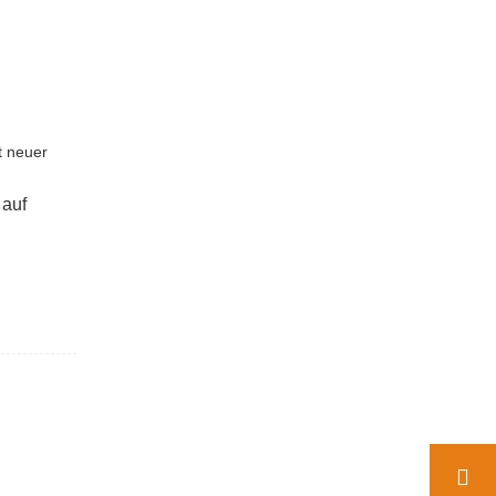
t neuer
 auf
d