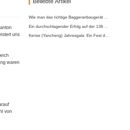
Beliebte Artikel
Wie man das richtige Baggeranbaugerät für Aushub- und Planierungsarbeiten auswählt
Ein durchschlagender Erfolg auf der 138. Canton Fair!
Canton
istert uns
Kerise (Yancheng) Jahresgala: Ein Fest der Einheit, der Besinnung und der Vision
reich
ang waren
arauf
hl von