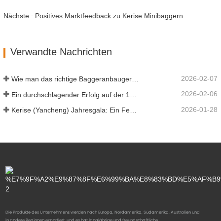
Nächste : Positives Marktfeedback zu Kerise Minibaggern
Verwandte Nachrichten
2026-02-07
Wie man das richtige Baggeranbaugerät für Aushub- und Planierungsarbeiten auswählt
2026-02-06
Ein durchschlagender Erfolg auf der 138. Canton Fair!
2026-01-28
Kerise (Yancheng) Jahresgala: Ein Fest der Einheit, der Besinnung und der Vision
Die Produkte des Unternehmens werden nach Europa, Nordamerika, Südamerika, Australien und
in andere Regionen exportiert, und es hat langjährige und freundschaftliche