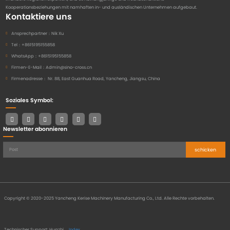
Kooperationsbeziehungen mit namhaften in- und ausländischen Unternehmen aufgebaut.
Kontaktiere uns
Ansprechpartner：
Nik Xu
Tel：
+8615195155858
WhatsApp：
+8615195155858
Firmen-E-Mail：
Admin@sino-cross.cn
Firmenadresse：
Nr. 88, East Guanhua Road, Yancheng, Jiangsu, China
Soziales Symbol:
Newsletter abonnieren
schicken
Copyright © 2020-2025 Yancheng Kerise Machinery Manufacturing Co., Ltd. Alle Rechte vorbehalten.
Technischer Support: Huazhi
Index