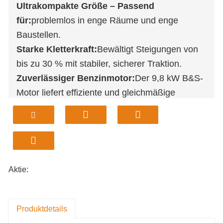
Ultrakompakte Größe – Passend
für:
problemlos in enge Räume und enge
Baustellen.
Starke Kletterkraft:
Bewältigt Steigungen von
bis zu 30 % mit stabiler, sicherer Traktion.
Zuverlässiger Benzinmotor:
Der 9,8 kW B&S-
Motor liefert effiziente und gleichmäßige
Leistung.
Erweiterter Arbeitsbereich:
Mit einem
Grabradius von 2.960 mm kann eine größere
Fläche schneller bearbeitet werden.
Leichtbauweise:
Das Gewicht von 855 kg
Aktie:
ermöglicht einen einfachen Transport und einen
schnellen Aufbau.
Produktdetails