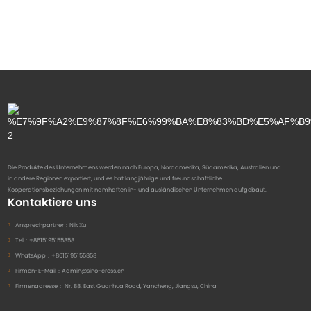
Die Produkte des Unternehmens werden nach Europa, Nordamerika, Südamerika, Australien und
in andere Regionen exportiert, und es hat langjährige und freundschaftliche
Kooperationsbeziehungen mit namhaften in- und ausländischen Unternehmen aufgebaut.
Kontaktiere uns
Ansprechpartner：
Nik Xu
Tel：
+8615195155858
WhatsApp：
+8615195155858
Firmen-E-Mail：
Admin@sino-cross.cn
Firmenadresse：
Nr. 88, East Guanhua Road, Yancheng, Jiangsu, China