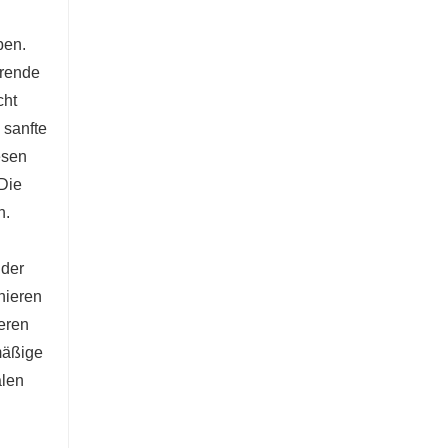
5-Tonnen-Bagger
ben.
Kontaktieren Sie mich jetzt
arende
cht
 sanfte
esen
Die
n.
 der
nieren
ieren
mäßige
alen