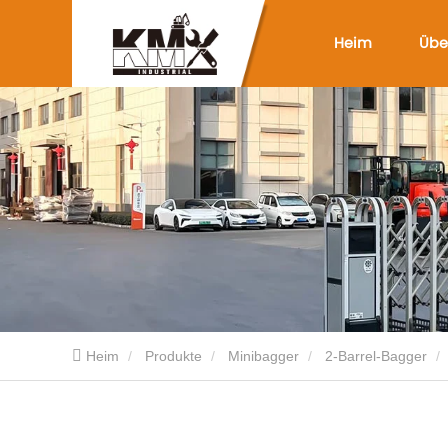
Heim
Übe
Heim
Produkte
Minibagger
2-Barrel-Bagger