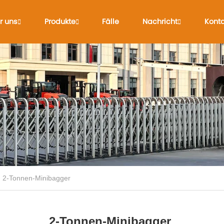
r uns
Produkte
Fälle
Nachricht
Konta
2-Tonnen-Minibagger
2-Tonnen-Minibagger