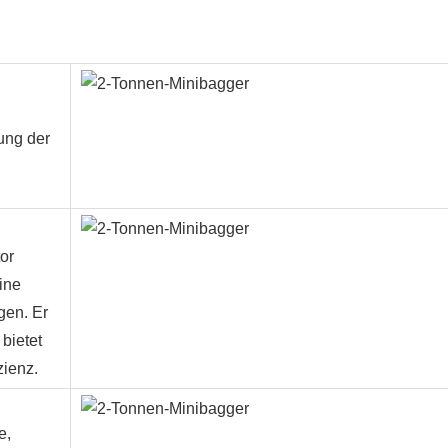
ung der
or
eine
gen. Er
bietet
zienz.
e,