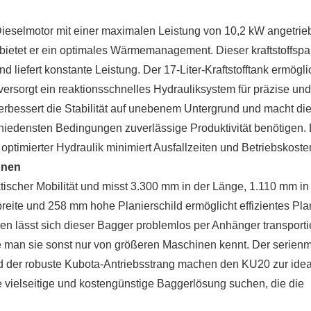
eselmotor mit einer maximalen Leistung von 10,2 kW angetrie
 bietet er ein optimales Wärmemanagement. Dieser kraftstoffsp
nd liefert konstante Leistung. Der 17-Liter-Kraftstofftank ermögli
versorgt ein reaktionsschnelles Hydrauliksystem für präzise und
erbessert die Stabilität auf unebenem Untergrund und macht di
hiedensten Bedingungen zuverlässige Produktivität benötigen. 
ptimierter Hydraulik minimiert Ausfallzeiten und Betriebskoste
onen
tischer Mobilität und misst 3.300 mm in der Länge, 1.110 mm in
eite und 258 mm hohe Planierschild ermöglicht effizientes Pla
en lässt sich dieser Bagger problemlos per Anhänger transport
wie man sie sonst nur von größeren Maschinen kennt. Der serien
nd der robuste Kubota-Antriebsstrang machen den KU20 zur ide
e vielseitige und kostengünstige Baggerlösung suchen, die die