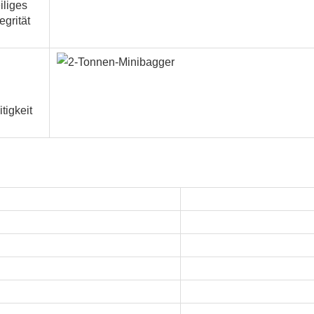
iliges
grität
tigkeit