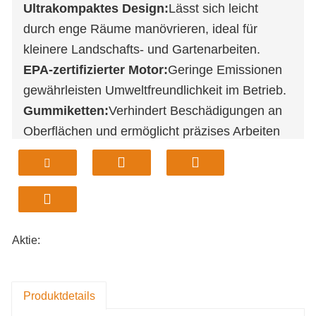
Ultrakompaktes Design:
Lässt sich leicht
durch enge Räume manövrieren, ideal für
kleinere Landschafts- und Gartenarbeiten.
EPA-zertifizierter Motor:
Geringe Emissionen
gewährleisten Umweltfreundlichkeit im Betrieb.
Gummiketten:
Verhindert Beschädigungen an
Oberflächen und ermöglicht präzises Arbeiten
in der Nähe von Wänden und Gehwegen.
Einfache Pilotsteuerung:
Schnelle Einrichtung
und Bedienung, daher auch für neue Benutzer
geeignet.
Einjährige Garantie:
Sorgenfreiheit dank
Aktie:
umfassender Maschinenabdeckung.
Produktdetails