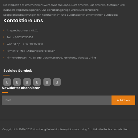
Die Produkte des Unternehmens werden nach Europa, Nordamerika, Südamerika, Australien und
in andere Regionen exportiert, und es hat langjährige und freundschaftliche
Kooperationsbeziehungen mit namhaften in- und ausländischen Unternehmen aufgebaut.
Kontaktiere uns
Ansprechpartner：
Nik Xu
Tel：
+8615195155858
WhatsApp：
+8615195155858
Firmen-E-Mail：
Admin@sino-cross.cn
Firmenadresse：
Nr. 88, East Guanhua Road, Yancheng, Jiangsu, China
Soziales Symbol:
Newsletter abonnieren
schicken
Copyright © 2020-2025 Yancheng Kerise Machinery Manufacturing Co., Ltd. Alle Rechte vorbehalten.