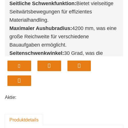
Seitliche Schwenkfunktion:
Bietet vielseitige
Seitwärtsbewegungen für effizientes
Materialhandling.
Maximaler Aushubradius:
4200 mm, was eine
große Reichweite für verschiedene
Bauaufgaben ermöglicht.
Seitenschwenkwinkel:
30 Grad, was die
Manövrierfähigkeit und Präzision auf engstem
Raum verbessert.
Motorleistung:
18,2 kW Kubota-Motor, der
robuste Leistung und Zuverlässigkeit
gewährleistet.
Aktie:
Schnelle Lieferung:
Der Versand erfolgt direkt
aus US-Lagern, wodurch Wartezeiten reduziert
werden.
Produktdetails