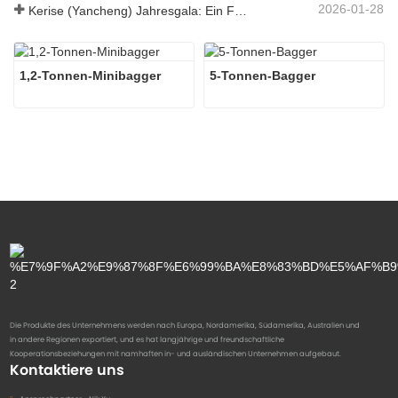
2026-01-28
Kerise (Yancheng) Jahresgala: Ein Fest der Einheit, der Besinnung und der Vision
1,2-Tonnen-Minibagger
5-Tonnen-Bagger
Die Produkte des Unternehmens werden nach Europa, Nordamerika, Südamerika, Australien und
in andere Regionen exportiert, und es hat langjährige und freundschaftliche
Kooperationsbeziehungen mit namhaften in- und ausländischen Unternehmen aufgebaut.
Kontaktiere uns