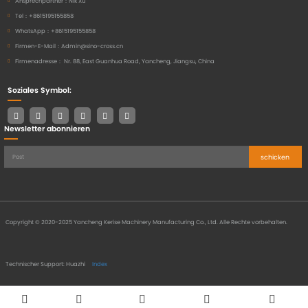
Ansprechpartner：
Nik Xu
Tel：
+8615195155858
WhatsApp：
+8615195155858
Firmen-E-Mail：
Admin@sino-cross.cn
Firmenadresse：
Nr. 88, East Guanhua Road, Yancheng, Jiangsu, China
Soziales Symbol:
Newsletter abonnieren
schicken
Copyright © 2020-2025 Yancheng Kerise Machinery Manufacturing Co., Ltd. Alle Rechte vorbehalten.
Technischer Support: Huazhi
Index