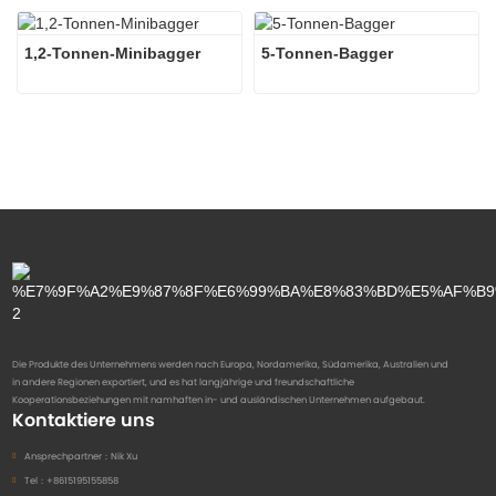
1,2-Tonnen-Minibagger
5-Tonnen-Bagger
Die Produkte des Unternehmens werden nach Europa, Nordamerika, Südamerika, Australien und
in andere Regionen exportiert, und es hat langjährige und freundschaftliche
Kooperationsbeziehungen mit namhaften in- und ausländischen Unternehmen aufgebaut.
Kontaktiere uns
Ansprechpartner：
Nik Xu
Tel：
+8615195155858