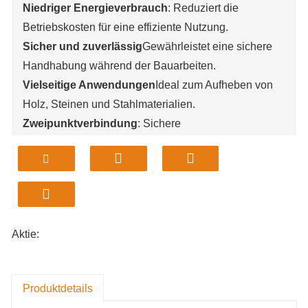
Niedriger Energieverbrauch
: Reduziert die
Betriebskosten für eine effiziente Nutzung.
Sicher und zuverlässig
Gewährleistet eine sichere
Handhabung während der Bauarbeiten.
Vielseitige Anwendungen
Ideal zum Aufheben von
Holz, Steinen und Stahlmaterialien.
Zweipunktverbindung
: Sichere
Befestigungsmethode für zusätzliche Stabilität.
Kompaktes Design
: Abmessungen von 500 x 260 x
360 mm für einfache Manövrierbarkeit.
Aktie:
Produktdetails