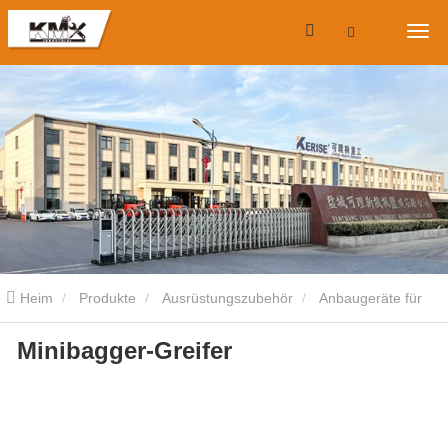
Heim
Produkte
Ausrüstungszubehör
Anbaugeräte für
Minibagger-Greifer
Minibagger
Minibagger-Greifer