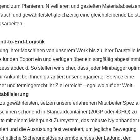
end zum Planieren, Nivellieren und gezielten Materialabsetzen
brauch und gewährleistet gleichzeitig eine gleichbleibende Leis
gsarbeiten.
nd-to-End-Logistik
rung Ihrer Maschinen von unserem Werk bis zu Ihrer Baustelle is
für den Export ein und verfügen über ein sorgfältig abgestimm
ss abdeckt. So stellen wir sicher, dass jeder Minibagger optim
r Ankunft bei Ihnen garantiert unser engagierter Service eine
r und termingerecht ihr Ziel erreicht – egal wo auf der Welt.
abilisierung
u gewährleisten, setzen unsere erfahrenen Mitarbeiter Spezial
schinen schonend in Standardcontainer (20GP oder 40HQ) zu
äte mit einem Mehrpunkt-Zurrsystem, das robuste Nylonbänder 
iert und die Ausrüstung fest verankert, um jegliche Bewegung
schrittliche Sicherungslösung ermöglicht es der Ladung, den