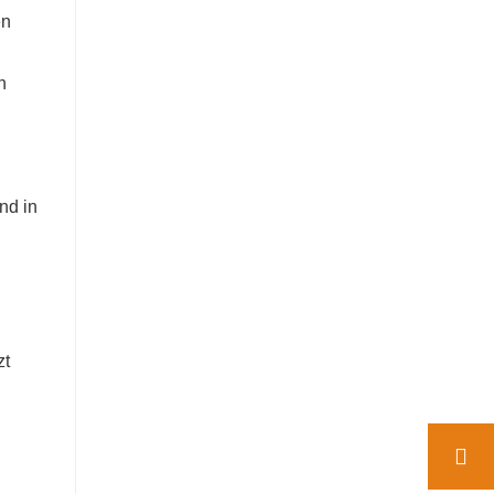
en
n
nd in
zt