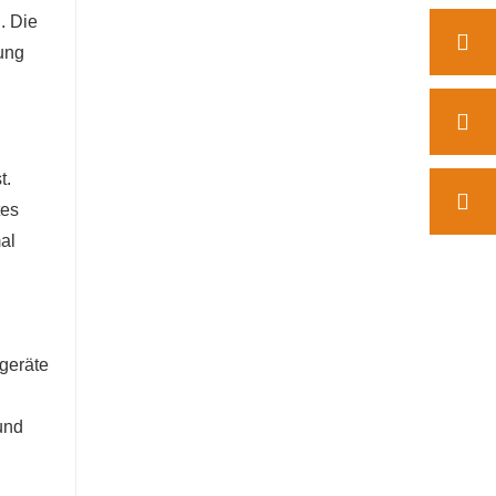
. Die
tung
t.
tes
al
geräte
und