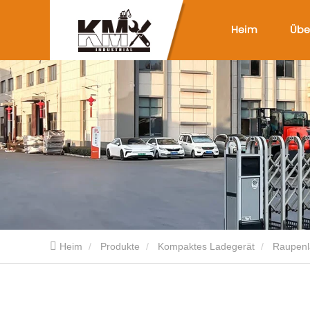
Heim
Übe
Heim
Produkte
Kompaktes Ladegerät
Raupenl