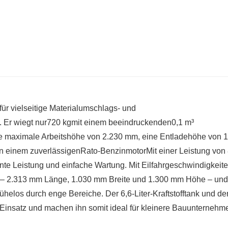
 für vielseitige Materialumschlags- und
 Er wiegt nur
720 kg
mit einem beeindruckenden
0,1 m³
e maximale Arbeitshöhe von 2.230 mm, eine Entladehöhe von 
n einem zuverlässigen
Rato-Benzinmotor
Mit einer Leistung von
ente Leistung und einfache Wartung. Mit Eilfahrgeschwindigkeite
 2.313 mm Länge, 1.030 mm Breite und 1.300 mm Höhe – und
los durch enge Bereiche. Der 6,6-Liter-Kraftstofftank und der
 Einsatz und machen ihn somit ideal für kleinere Bauunternehm