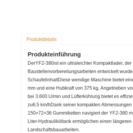
Produktdetails
Produkteinführung
Der
YF2-380
ist ein ultraleichter Kompaktlader, der
Baustellenvorbereitungsarbeiten entwickelt wurde.
Schaufelinhalt
Diese wendige Maschine bietet ein
mm und eine Hubkraft von 375 kg. Angetrieben vo
bei 3.600 U/min und Lüfterkühlung bietet es effizi
zu
6,5 km/h
Dank seiner kompakten Abmessungen –
150×72×36 Gummiketten navigiert der YF2-380 mühe
Liter-Hydrauliköltank ermöglichen einen längeren
Landschaftsbauarbeiten.