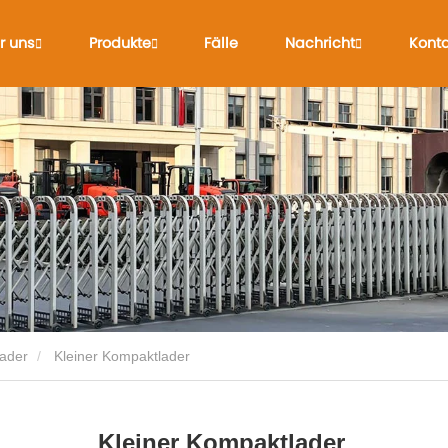
r uns
Produkte
Fälle
Nachricht
Konta
ader
Kleiner Kompaktlader
Kleiner Kompaktlader