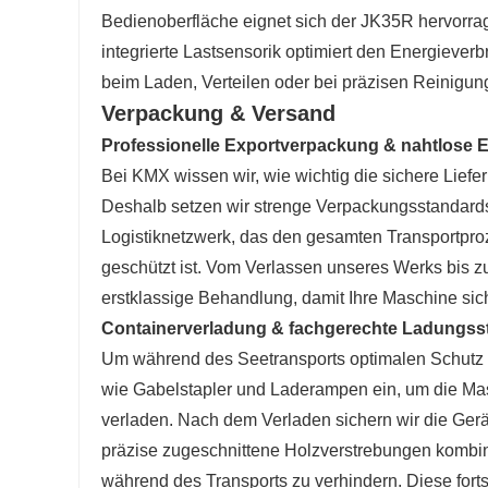
Bedienoberfläche eignet sich der JK35R hervorrag
integrierte Lastsensorik optimiert den Energiever
beim Laden, Verteilen oder bei präzisen Reinigun
Verpackung & Versand
Professionelle Exportverpackung & nahtlose E
Bei KMX wissen wir, wie wichtig die sichere Liefe
Deshalb setzen wir strenge Verpackungsstandards 
Logistiknetzwerk, das den gesamten Transportproze
geschützt ist. Vom Verlassen unseres Werks bis zu
erstklassige Behandlung, damit Ihre Maschine siche
Containerverladung & fachgerechte Ladungsst
Um während des Seetransports optimalen Schutz z
wie Gabelstapler und Laderampen ein, um die Ma
verladen. Nach dem Verladen sichern wir die Ger
präzise zugeschnittene Holzverstrebungen kombin
während des Transports zu verhindern. Diese fort