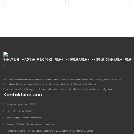
Die Produkte des Unternehmens werden nach Europa, Nordamerika, Südamerika, Australien und
in andere Regionen exportiert, und es hat langjährige und freundschaftliche
Kooperationsbeziehungen mit namhaften in- und ausländischen Unternehmen aufgebaut.
Kontaktiere uns
Ansprechpartner：
Nik Xu
Tel：
+8615195155858
WhatsApp：
+8615195155858
Firmen-E-Mail：
Admin@sino-cross.cn
Firmenadresse：
Nr. 88, East Guanhua Road, Yancheng, Jiangsu, China