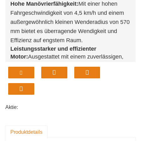
Hohe Manövrierfähigkeit:
Mit einer hohen
Fahrgeschwindigkeit von 4,5 km/h und einem
außergewöhnlich kleinen Wenderadius von 570
mm bietet es überragende Wendigkeit und
Effizienz auf engstem Raum.
Leistungsstarker und effizienter
Motor:
Ausgestattet mit einem zuverlässigen,
luftgekühlten Rato-Motor mit 33 PS liefert er
robuste Leistung bei hoher Kraftstoffeffizienz
(theoretischer Verbrauch: 10 l/h) bei
Verwendung von Standardbenzin der
Güteklasse 92.
Hervorragende Tragfähigkeit:
Bietet eine
Aktie:
maximale Ausbrechkraft von 380 kg und eine
beachtliche maximale Arbeitshöhe von 3590
mm, wodurch es auch schwierige Materialien
Produktdetails