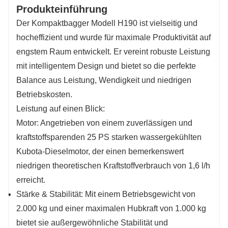
Produkteinführung
damit für hohe Produktivität. Ausgestattet mit
Der Kompaktbagger Modell H190 ist vielseitig und
robusten 10.0/75-15.3-Rädern für
hocheffizient und wurde für maximale Produktivität auf
hervorragende Traktion und Bodenfreiheit (235
engstem Raum entwickelt. Er vereint robuste Leistung
mm).
mit intelligentem Design und bietet so die perfekte
Balance aus Leistung, Wendigkeit und niedrigen
Betriebskosten.
Leistung auf einen Blick:
Motor: Angetrieben von einem zuverlässigen und
kraftstoffsparenden 25 PS starken wassergekühlten
Kubota-Dieselmotor, der einen bemerkenswert
niedrigen theoretischen Kraftstoffverbrauch von 1,6 l/h
erreicht.
Stärke & Stabilität: Mit einem Betriebsgewicht von
2.000 kg und einer maximalen Hubkraft von 1.000 kg
bietet sie außergewöhnliche Stabilität und