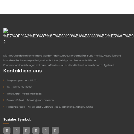
Die Produkte des Unternehmens werden nach Europa, Nordamerika, Südamerika, Australien und
in andere Regionen exportiert, und es hat langjährige und freundschaftliche
Kooperationsbeziehungen mit namhaften in- und ausländischen Unternehmen aufgebaut.
Kontaktiere uns
Ansprechpartner：
Nik Xu
Tel：
+8615195155858
WhatsApp：
+8615195155858
Firmen-E-Mail：
Admin@sino-cross.cn
Firmenadresse：
Nr. 88, East Guanhua Road, Yancheng, Jiangsu, China
Soziales Symbol: