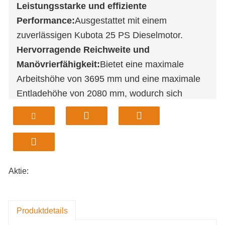
Leistungsstarke und effiziente
Performance:
Ausgestattet mit einem
zuverlässigen Kubota 25 PS Dieselmotor.
Hervorragende Reichweite und
Manövrierfähigkeit:
Bietet eine maximale
Arbeitshöhe von 3695 mm und eine maximale
Entladehöhe von 2080 mm, wodurch sich
Arbeiten in der Höhe problemlos ausführen
lassen. Kompakte Abmessungen (L4300 x
B1160 x H2436 mm) und ein kurzer Radstand
von 1534 mm gewährleisten hervorragende
Wendigkeit auf engstem Raum.
Aktie:
Produktiver und vielseitiger Betrieb:
Das
serienmäßige Schaufelvolumen von 0,3 m³
sorgt für ein ausgewogenes Verhältnis
Produktdetails
zwischen Grabkraft und Lastmanagement und