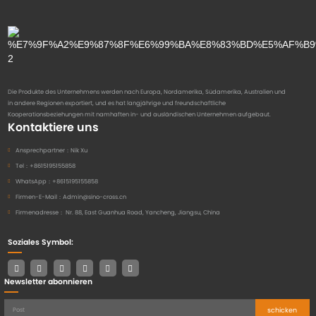
Die Produkte des Unternehmens werden nach Europa, Nordamerika, Südamerika, Australien und
in andere Regionen exportiert, und es hat langjährige und freundschaftliche
Kooperationsbeziehungen mit namhaften in- und ausländischen Unternehmen aufgebaut.
Kontaktiere uns
Ansprechpartner：
Nik Xu
Tel：
+8615195155858
WhatsApp：
+8615195155858
Firmen-E-Mail：
Admin@sino-cross.cn
Firmenadresse：
Nr. 88, East Guanhua Road, Yancheng, Jiangsu, China
Soziales Symbol:
Newsletter abonnieren
schicken