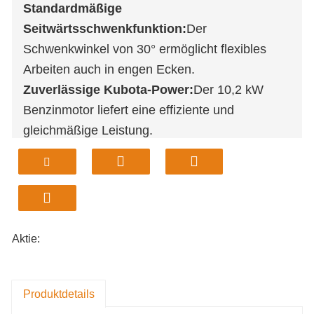
Standardmäßige
Seitwärtsschwenkfunktion:
Der
Schwenkwinkel von 30° ermöglicht flexibles
Arbeiten auch in engen Ecken.
Zuverlässige Kubota-Power:
Der 10,2 kW
Benzinmotor liefert eine effiziente und
gleichmäßige Leistung.
Erweiterte Grabreichweite:
Ein Radius von
3.060 mm ermöglicht die Abdeckung einer
größeren Fläche mit weniger Bewegung.
Kompakte Abmessungen:
Die Länge von
2.925 mm passt problemlos auch in enge
Aktie:
Baustellen.
Leichtbaueffizienz:
Das Gewicht von 980 kg
ermöglicht einen einfachen Transport und einen
Produktdetails
schnellen Aufbau.