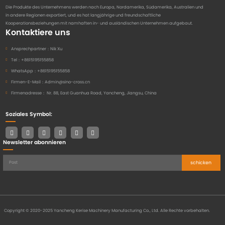
Die Produkte des Unternehmens werden nach Europa, Nordamerika, Südamerika, Australien und
in andere Regionen exportiert, und es hat langjährige und freundschaftliche
Kooperationsbeziehungen mit namhaften in- und ausländischen Unternehmen aufgebaut.
Kontaktiere uns
Ansprechpartner：
Nik Xu
Tel：
+8615195155858
WhatsApp：
+8615195155858
Firmen-E-Mail：
Admin@sino-cross.cn
Firmenadresse：
Nr. 88, East Guanhua Road, Yancheng, Jiangsu, China
Soziales Symbol:
Newsletter abonnieren
schicken
Copyright © 2020-2025 Yancheng Kerise Machinery Manufacturing Co., Ltd. Alle Rechte vorbehalten.