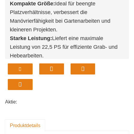
Kompakte Größe:
Ideal für beengte
Platzverhältnisse, verbessert die
Manövrierfähigkeit bei Gartenarbeiten und
kleineren Projekten.
Starke Leistung:
Liefert eine maximale
Leistung von 22,5 PS für effiziente Grab- und
Hebearbeiten.
Hohe Effizienz:
Entwickelt für hohe
Betriebseffizienz, geeignet für verschiedene
Bauanforderungen.
Langlebige Konstruktion:
Gefertigt aus
robusten Komponenten, die eine lange
Aktie:
Lebensdauer und Zuverlässigkeit
gewährleisten.
Schnelleinrichtung:
Einfache Installation dank
Produktdetails
beiliegender Anleitung, sofort einsatzbereit.