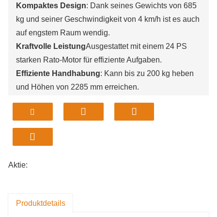
Kompaktes Design
: Dank seines Gewichts von 685
kg und seiner Geschwindigkeit von 4 km/h ist es auch
auf engstem Raum wendig.
Kraftvolle Leistung
Ausgestattet mit einem 24 PS
starken Rato-Motor für effiziente Aufgaben.
Effiziente Handhabung
: Kann bis zu 200 kg heben
und Höhen von 2285 mm erreichen.
Zuverlässiger Betrieb
Gewährleistet Präzision und
Zuverlässigkeit in verschiedenen
Arbeitsumgebungen.
Vielseitige Anwendungen
Aufgrund seiner
kompakten Größe ideal für Bauernhöfe, Gärten und
Aktie:
Lagerhallen.
Produktdetails