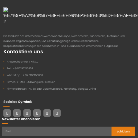
Die Produkte des Unternehmens werden nach Europa, Nordamerika, Südamerika, Australien und
in andere Regionen exportiert, und es hat langjährige und freundschaftliche
Kooperationsbeziehungen mit namhaften in- und ausländischen Unternehmen aufgebaut.
Kontaktiere uns
Ansprechpartner：
Nik Xu
Tel：
+8615195155858
WhatsApp：
+8615195155858
Firmen-E-Mail：
Admin@sino-cross.cn
Firmenadresse：
Nr. 88, East Guanhua Road, Yancheng, Jiangsu, China
Soziales Symbol:
Newsletter abonnieren
schicken