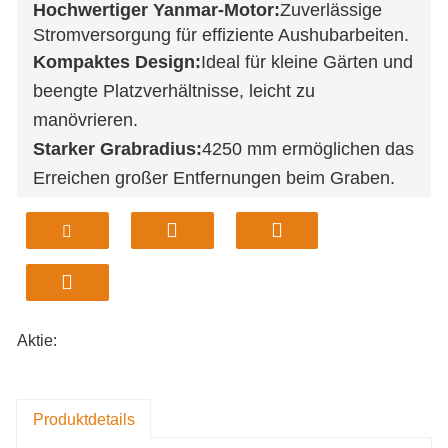
Hochwertiger Yanmar-Motor:
Zuverlässige
Stromversorgung für effiziente Aushubarbeiten.
Kompaktes Design:
Ideal für kleine Gärten und
beengte Platzverhältnisse, leicht zu
manövrieren.
Starker Grabradius:
4250 mm ermöglichen das
Erreichen großer Entfernungen beim Graben.
Zuverlässige Kraftstofftankkapazität:
16 Liter
Tankinhalt gewährleisten lange Betriebsstunden
ohne Nachtanken.
Großer Betriebsbereich:
Ausgestattet mit
einem seitlichen Schwenkwinkel von 30 Grad
Aktie:
für vielseitige Einsatzmöglichkeiten.
Produktdetails