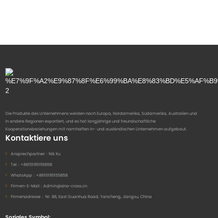
Die Produkte des Unternehmens werden nach Europa, Nordamerika, Südamerika, Australien und
in andere Regionen exportiert, und es hat langjährige und freundschaftliche
Kooperationsbeziehungen mit namhaften in- und ausländischen Unternehmen aufgebaut.
Kontaktiere uns
Ansprechpartner：
Nik Xu
Tel：
+8615195155858
WhatsApp：
+8615195155858
Firmen-E-Mail：
Admin@sino-cross.cn
Firmenadresse：
Nr. 88, East Guanhua Road, Yancheng, Jiangsu, China
Soziales Symbol: