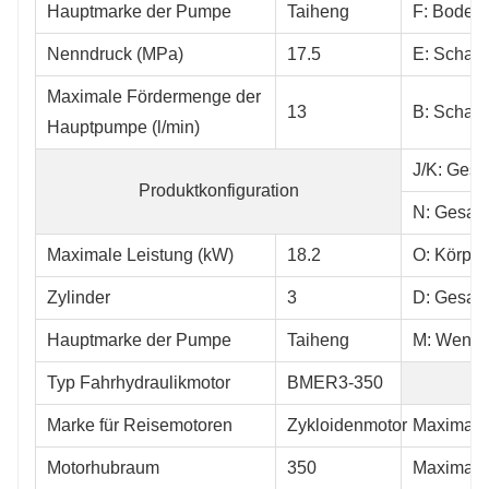
Hauptmarke der Pumpe
Taiheng
F: Bodenf
Nenndruck (MPa)
17.5
E: Schauf
Maximale Fördermenge der
13
B: Schauf
Hauptpumpe (l/min)
J/K: Ges
Produktkonfiguration
N: Gesamt
Maximale Leistung (kW)
18.2
O: Körper
Zylinder
3
D: Gesam
Hauptmarke der Pumpe
Taiheng
M: Wende
Typ Fahrhydraulikmotor
BMER3-350
Marke für Reisemotoren
Zykloidenmotor
Maximale 
Motorhubraum
350
Maximale