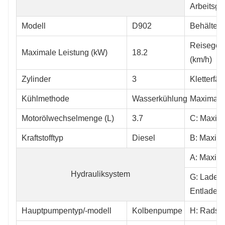
Arbeitsge
Modell
D902
Behälterk
Reisegesc
Maximale Leistung (kW)
18.2
(km/h)
Zylinder
3
Kletterfäh
Kühlmethode
Wasserkühlung
Maximale 
Motorölwechselmenge (L)
3.7
C: Maxim
Kraftstofftyp
Diesel
B: Maxima
A: Maxim
Hydrauliksystem
G: Ladeab
Entladeh
Hauptpumpentyp/-modell
Kolbenpumpe
H: Radst