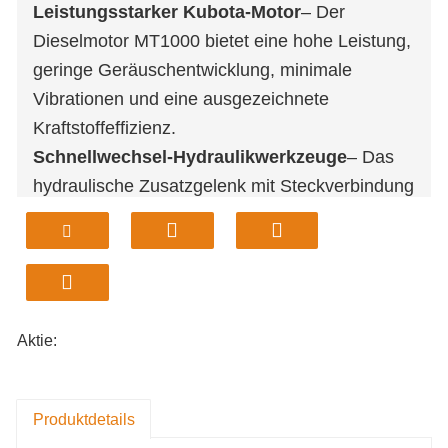
Leistungsstarker Kubota-Motor
– Der
Dieselmotor MT1000 bietet eine hohe Leistung,
geringe Geräuschentwicklung, minimale
Vibrationen und eine ausgezeichnete
Kraftstoffeffizienz.
Schnellwechsel-Hydraulikwerkzeuge
– Das
hydraulische Zusatzgelenk mit Steckverbindung
ermöglicht einen schnellen und einfachen
Wechsel der Anbauteile.
Präzise hydraulische Steuerung
– Deutsches
Drei-Wege-Pumpensystem mit „eine Pumpe,
eine Steuerung“-Design gewährleistet einen
Aktie:
reibungslosen und präzisen Betrieb.
Verbessertes Kühlsystem
– Der hocheffiziente
Kühler beschleunigt die Wärmeableitung,
Produktdetails
schützt die Komponenten und verlängert deren