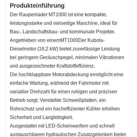
Produkteinführung
Lebensdauer.
Der Raupenlader MT1000 ist eine kompakte,
Fahrmotor mit variabler Geschwindigkeit
–
leistungsstarke und vielseitige Maschine, ideal für
Der Laufmotor unterstützt sowohl hohe als auch
Bau-, Landschaftsbau- und kommunale Projekte.
niedrige Geschwindigkeiten für verbesserte
Angetrieben von einem
MT1000
Der Kubota-
Kraftübertragung und Manövrierfähigkeit.
Dieselmotor (18,2 kW) bietet zuverlässige Leistung
bei geringem Geräuschpegel, minimalen Vibrationen
und ausgezeichneter Kraftstoffeffizienz.
Die hochklappbare Motorabdeckung ermöglicht eine
einfache Wartung, während der Fahrmotor mit
variabler Drehzahl für einen ruhigen und präzisen
Betrieb sorgt. Verstärkte Schweißplatten, ein
Rohrschutz und ein hocheffizienter Kühler erhöhen
Sicherheit und Langlebigkeit.
Ausgestattet mit LED-Scheinwerfern und schnell
austauschbaren hydraulischen Zusatzgelenken bietet