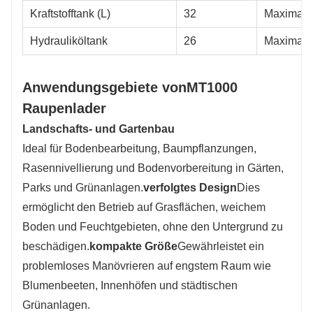
Kraftstofftank (L)
32
Maximale 
Hydrauliköltank
26
Maximale
Anwendungsgebiete von
MT1000
Raupenlader
Landschafts- und Gartenbau
Ideal für Bodenbearbeitung, Baumpflanzungen,
Rasennivellierung und Bodenvorbereitung in Gärten,
Parks und Grünanlagen.
verfolgtes Design
Dies
ermöglicht den Betrieb auf Grasflächen, weichem
Boden und Feuchtgebieten, ohne den Untergrund zu
beschädigen.
kompakte Größe
Gewährleistet ein
problemloses Manövrieren auf engstem Raum wie
Blumenbeeten, Innenhöfen und städtischen
Grünanlagen.