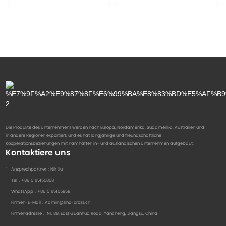
Die Produkte des Unternehmens werden nach Europa, Nordamerika, Südamerika, Australien und
in andere Regionen exportiert, und es hat langjährige und freundschaftliche
Kooperationsbeziehungen mit namhaften in- und ausländischen Unternehmen aufgebaut.
Kontaktiere uns
Ansprechpartner：
Nik Xu
Tel：
+8615195155858
WhatsApp：
+8615195155858
Firmen-E-Mail：
Admin@sino-cross.cn
Firmenadresse：
Nr. 88, East Guanhua Road, Yancheng, Jiangsu, China