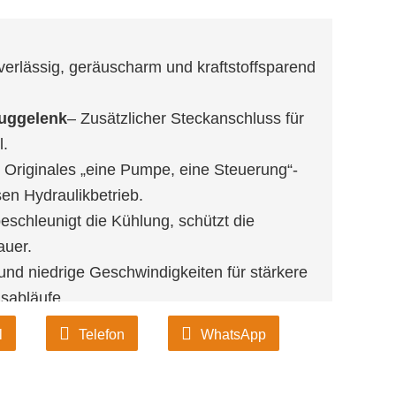
verlässig, geräuscharm und kraftstoffsparend
uggelenk
– Zusätzlicher Steckanschluss für
.
 Originales „eine Pumpe, eine Steuerung“-
en Hydraulikbetrieb.
eschleunigt die Kühlung, schützt die
auer.
und niedrige Geschwindigkeiten für stärkere
gsabläufe.
l
Telefon
WhatsApp