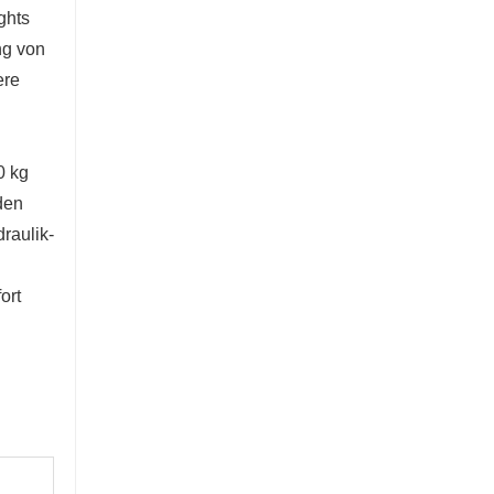
5-Tonnen-Bagger
ghts
ng von
Kontaktieren Sie mich jetzt
ere
0 kg
den
raulik-
ort