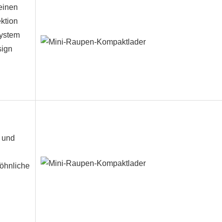
einen
ktion
ystem
sign
 und
öhnliche