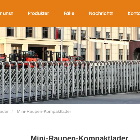
r uns
Produkte
Fälle
Nachricht
Konta
ader
Mini-Raupen-Kompaktlader
Mini-Raupen-Kompaktlader