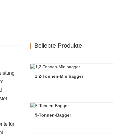
Beliebte Produkte
eistung
1,2-Tonnen-Minibagger
re
d
tet
1,2-Tonnen-Minibagger
Kontaktieren Sie mich jetzt
5-Tonnen-Bagger
nte für
hl