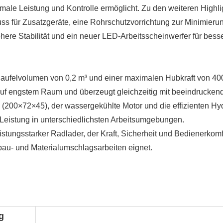
male Leistung und Kontrolle ermöglicht. Zu den weiteren Highli
ss für Zusatzgeräte, eine Rohrschutzvorrichtung zur Minimieru
here Stabilität und ein neuer LED-Arbeitsscheinwerfer für bess
haufelvolumen von 0,2 m³ und einer maximalen Hubkraft von 40
 auf engstem Raum und überzeugt gleichzeitig mit beeindrucken
(200×72×45), der wassergekühlte Motor und die effizienten Hyd
 Leistung in unterschiedlichsten Arbeitsumgebungen.
istungsstarker Radlader, der Kraft, Sicherheit und Bedienerkomf
sbau- und Materialumschlagsarbeiten eignet.
g