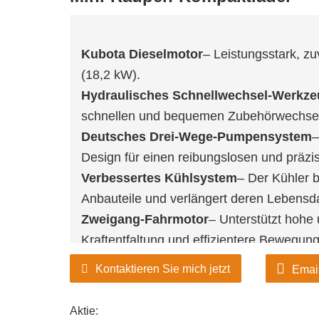
Kubota Dieselmotor
– Leistungsstark, zu
(18,2 kW).
Hydraulisches Schnellwechsel-Werkze
schnellen und bequemen Zubehörwechsel
Deutsches Drei-Wege-Pumpensystem
–
Design für einen reibungslosen und präzis
Verbessertes Kühlsystem
– Der Kühler b
Anbauteile und verlängert deren Lebensd
Zweigang-Fahrmotor
– Unterstützt hohe 
Kraftentfaltung und effizientere Bewegun
Kontaktieren Sie mich jetzt
Emai
Aktie: