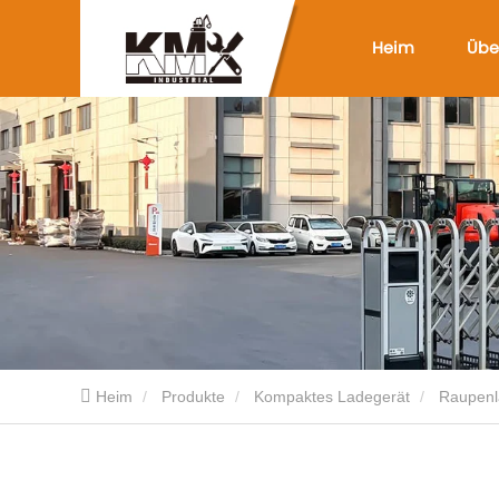
Heim
Übe
Heim
Produkte
Kompaktes Ladegerät
Raupenl