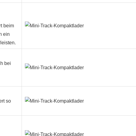
rt beim
n ein
eisten.
h bei
rt so
d