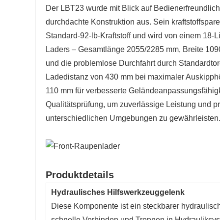
Der LBT23 wurde mit Blick auf Bedienerfreundlichk
durchdachte Konstruktion aus. Sein kraftstoffspar
Standard-92-lb-Kraftstoff und wird von einem 18-L
Laders – Gesamtlänge 2055/2285 mm, Breite 109
und die problemlose Durchfahrt durch Standardto
Ladedistanz von 430 mm bei maximaler Auskipphö
110 mm für verbesserte Geländeanpassungsfähigke
Qualitätsprüfung, um zuverlässige Leistung und pro
unterschiedlichen Umgebungen zu gewährleisten
Produktdetails
Hydraulisches Hilfswerkzeuggelenk
Diese Komponente ist ein steckbarer hydraulisc
schnelle Verbinden und Trennen in Hydrauliksys