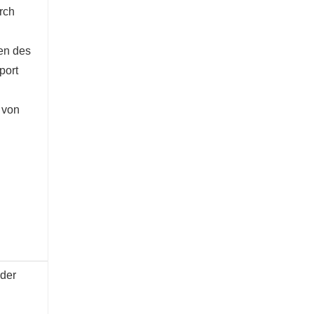
5-Tonnen-Bagger
rch
Kontaktieren Sie mich jetzt
gen des
port
 von