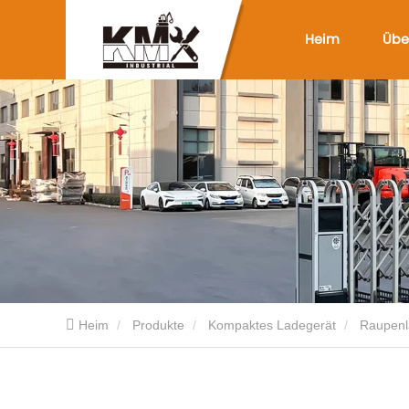
Heim
Übe
Heim
Produkte
Kompaktes Ladegerät
Raupenl