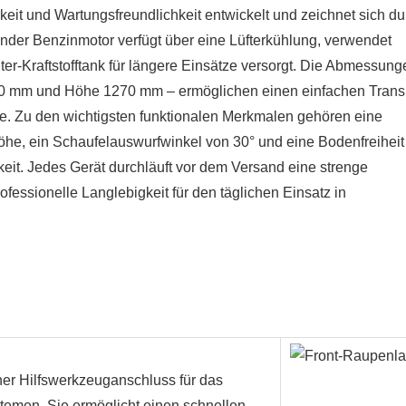
eit und Wartungsfreundlichkeit entwickelt und zeichnet sich du
ender Benzinmotor verfügt über eine Lüfterkühlung, verwendet
iter-Kraftstofftank für längere Einsätze versorgt. Die Abmessun
0 mm und Höhe 1270 mm – ermöglichen einen einfachen Trans
re. Zu den wichtigsten funktionalen Merkmalen gehören eine
he, ein Schaufelauswurfwinkel von 30° und eine Bodenfreiheit
it. Jedes Gerät durchläuft vor dem Versand eine strenge
fessionelle Langlebigkeit für den täglichen Einsatz in
.
her Hilfswerkzeuganschluss für das
temen. Sie ermöglicht einen schnellen