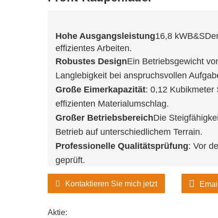
Hohe Ausgangsleistung
16,8 kW
B&S
Der
effizientes Arbeiten.
Robustes Design
Ein Betriebsgewicht von
Langlebigkeit bei anspruchsvollen Aufgab
Große Eimerkapazität
: 0,12 Kubikmeter
effizienten Materialumschlag.
Großer Betriebsbereich
Die Steigfähigke
Betrieb auf unterschiedlichem Terrain.
Professionelle Qualitätsprüfung
: Vor d
geprüft.
Kontaktieren Sie mich jetzt
Emai
Aktie: