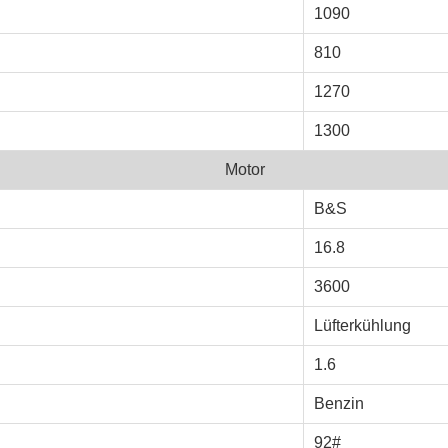
1090
810
1270
1300
Motor
B&S
16.8
3600
Lüfterkühlung
1.6
Benzin
92#