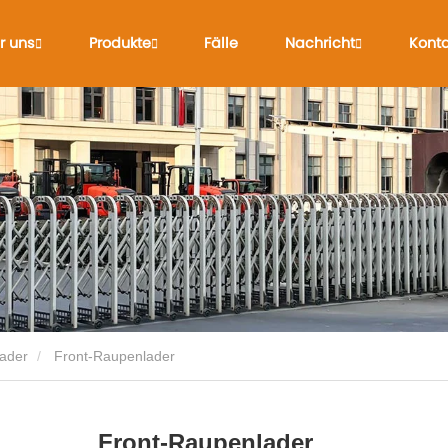
r uns
Produkte
Fälle
Nachricht
Konta
ader
Front-Raupenlader
Front-Raupenlader